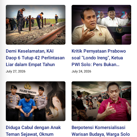
Demi Keselamatan, KAI
Kritik Pernyataan Prabowo
Daop 6 Tutup 42 Perlintasan
soal "Londo Ireng", Ketua
Liar dalam Empat Tahun
PWI Solo: Pers Bukan
Musuh Pemerintah
July 27, 2026
July 24, 2026
Diduga Cabul dengan Anak
Berpotensi Komersialisasi
Teman Sejawat, Oknum
Warisan Budaya, Warga Solo