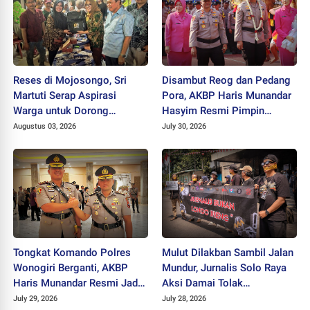
Reses di Mojosongo, Sri
Disambut Reog dan Pedang
Martuti Serap Aspirasi
Pora, AKBP Haris Munandar
Warga untuk Dorong
Hasyim Resmi Pimpin
Ekonomi Kreatif dan Kota
Polres Wonogiri
Augustus 03, 2026
July 30, 2026
Hijau
Tongkat Komando Polres
Mulut Dilakban Sambil Jalan
Wonogiri Berganti, AKBP
Mundur, Jurnalis Solo Raya
Haris Munandar Resmi Jadi
Aksi Damai Tolak
Kapolres Baru
Stigmatisasi "Londo Ireng"
July 29, 2026
July 28, 2026