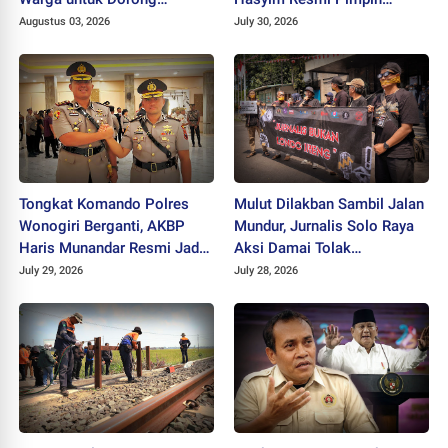
Ekonomi Kreatif dan Kota
Polres Wonogiri
Augustus 03, 2026
July 30, 2026
Hijau
Tongkat Komando Polres
Mulut Dilakban Sambil Jalan
Wonogiri Berganti, AKBP
Mundur, Jurnalis Solo Raya
Haris Munandar Resmi Jadi
Aksi Damai Tolak
Kapolres Baru
Stigmatisasi "Londo Ireng"
July 29, 2026
July 28, 2026