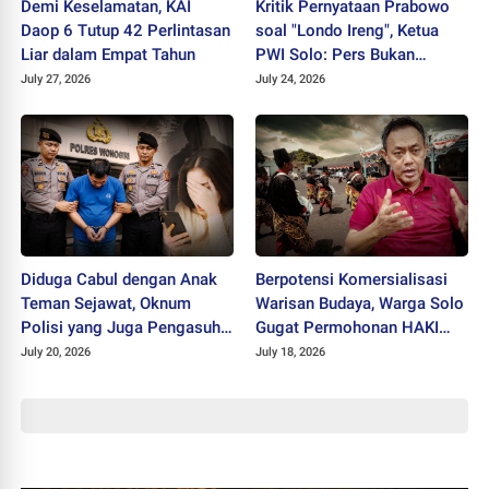
Demi Keselamatan, KAI
Kritik Pernyataan Prabowo
Daop 6 Tutup 42 Perlintasan
soal "Londo Ireng", Ketua
Liar dalam Empat Tahun
PWI Solo: Pers Bukan
Musuh Pemerintah
July 27, 2026
July 24, 2026
Diduga Cabul dengan Anak
Berpotensi Komersialisasi
Teman Sejawat, Oknum
Warisan Budaya, Warga Solo
Polisi yang Juga Pengasuh
Gugat Permohonan HAKI
Ponpes Ditahan Polres
"SISKS Pakubuwono XIV"
July 20, 2026
July 18, 2026
Wonogiri