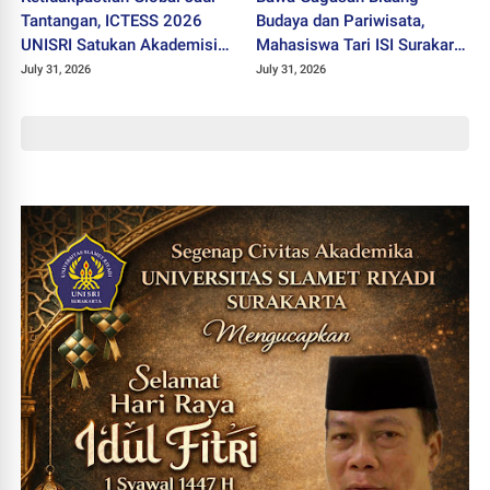
Tantangan, ICTESS 2026
Budaya dan Pariwisata,
UNISRI Satukan Akademisi 5
Mahasiswa Tari ISI Surakarta
Negara Demi Solusi Lintas
Raih Medali Emas JEC 2026
July 31, 2026
July 31, 2026
Disiplin