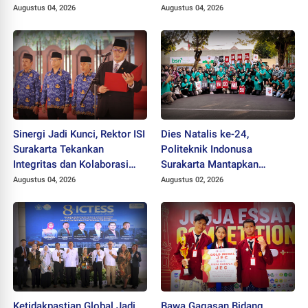
Dikukuhkan sebagai
Augustus 04, 2026
Augustus 04, 2026
Profesor
Sinergi Jadi Kunci, Rektor ISI
Dies Natalis ke-24,
Surakarta Tekankan
Politeknik Indonusa
Integritas dan Kolaborasi
Surakarta Mantapkan
pada Pejabat Baru
Langkah Bertransformasi
Augustus 04, 2026
Augustus 02, 2026
Menuju Universitas
Ketidakpastian Global Jadi
Bawa Gagasan Bidang