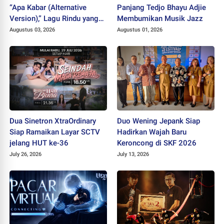
“Apa Kabar (Alternative
Panjang Tedjo Bhayu Adjie
Version),” Lagu Rindu yang
Membumikan Musik Jazz
Belum Usai
Augustus 03, 2026
Augustus 01, 2026
Dua Sinetron XtraOrdinary
Duo Wening Jepank Siap
Siap Ramaikan Layar SCTV
Hadirkan Wajah Baru
jelang HUT ke-36
Keroncong di SKF 2026
July 26, 2026
July 13, 2026