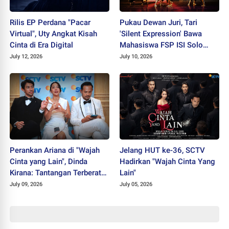
Rilis EP Perdana "Pacar
Pukau Dewan Juri, Tari
Virtual", Uty Angkat Kisah
'Silent Expression' Bawa
Cinta di Era Digital
Mahasiswa FSP ISI Solo
Sabet Juara II PEKSIMIDA
July 12, 2026
July 10, 2026
Jateng 2026
Perankan Ariana di "Wajah
Jelang HUT ke-36, SCTV
Cinta yang Lain", Dinda
Hadirkan "Wajah Cinta Yang
Kirana: Tantangan Terberat
Lain"
Selama Berkarier
July 09, 2026
July 05, 2026