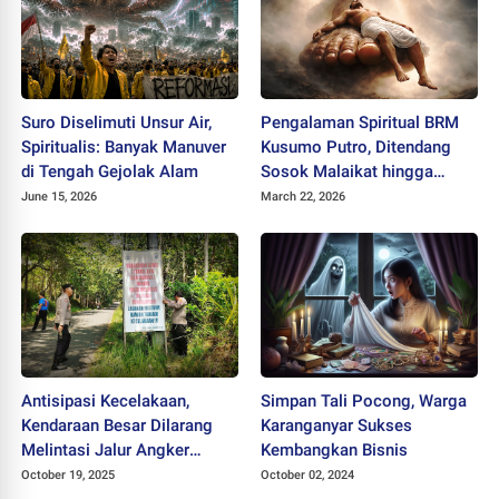
Suro Diselimuti Unsur Air,
Pengalaman Spiritual BRM
Spiritualis: Banyak Manuver
Kusumo Putro, Ditendang
di Tengah Gejolak Alam
Sosok Malaikat hingga
Lolos dari Maut
June 15, 2026
March 22, 2026
Antisipasi Kecelakaan,
Simpan Tali Pocong, Warga
Kendaraan Besar Dilarang
Karanganyar Sukses
Melintasi Jalur Angker
Kembangkan Bisnis
Gunung Tunggangan
October 19, 2025
October 02, 2024