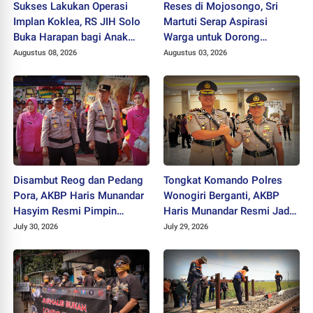
Sukses Lakukan Operasi
Reses di Mojosongo, Sri
Implan Koklea, RS JIH Solo
Martuti Serap Aspirasi
Buka Harapan bagi Anak
Warga untuk Dorong
dengan Gangguan
Ekonomi Kreatif dan Kota
Augustus 08, 2026
Augustus 03, 2026
Pendengaran
Hijau
Disambut Reog dan Pedang
Tongkat Komando Polres
Pora, AKBP Haris Munandar
Wonogiri Berganti, AKBP
Hasyim Resmi Pimpin
Haris Munandar Resmi Jadi
Polres Wonogiri
Kapolres Baru
July 30, 2026
July 29, 2026