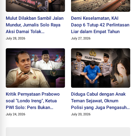
Mulut Dilakban Sambil Jalan
Demi Keselamatan, KAI
Mundur, Jurnalis Solo Raya
Daop 6 Tutup 42 Perlintasan
Aksi Damai Tolak
Liar dalam Empat Tahun
Stigmatisasi "Londo Ireng"
July 28, 2026
July 27, 2026
Kritik Pernyataan Prabowo
Diduga Cabul dengan Anak
soal "Londo Ireng", Ketua
Teman Sejawat, Oknum
PWI Solo: Pers Bukan
Polisi yang Juga Pengasuh
Musuh Pemerintah
Ponpes Ditahan Polres
July 24, 2026
July 20, 2026
Wonogiri