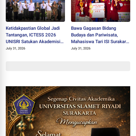
Ketidakpastian Global Jadi
Bawa Gagasan Bidang
Tantangan, ICTESS 2026
Budaya dan Pariwisata,
UNISRI Satukan Akademisi 5
Mahasiswa Tari ISI Surakarta
Negara Demi Solusi Lintas
Raih Medali Emas JEC 2026
July 31, 2026
July 31, 2026
Disiplin