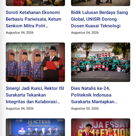
Soroti Ketahanan Ekonomi
Bidik Lulusan Berdaya Saing
Berbasis Pariwisata, Ketum
Global, UNISRI Dorong
Senkom Mitra Polri
Dosen Kuasai Teknologi
Dikukuhkan sebagai
Augustus 04, 2026
Augustus 04, 2026
Profesor
Sinergi Jadi Kunci, Rektor ISI
Dies Natalis ke-24,
Surakarta Tekankan
Politeknik Indonusa
Integritas dan Kolaborasi
Surakarta Mantapkan
pada Pejabat Baru
Langkah Bertransformasi
Augustus 04, 2026
Augustus 02, 2026
Menuju Universitas