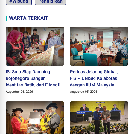
#Wisuda
Pendidikan
WARTA TERKAIT
ISI Solo Siap Dampingi
Perluas Jejaring Global,
Bojonegoro Bangun
FISIP UNISRI Kolaborasi
Identitas Batik, dari Filosofi
dengan IIUM Malaysia
hingga HAKI
Augustus 06, 2026
Augustus 05, 2026