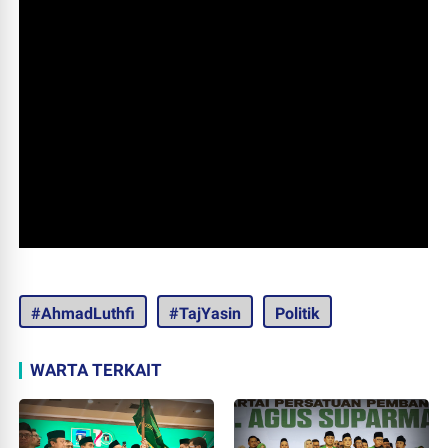
#AhmadLuthfi
#TajYasin
Politik
WARTA TERKAIT