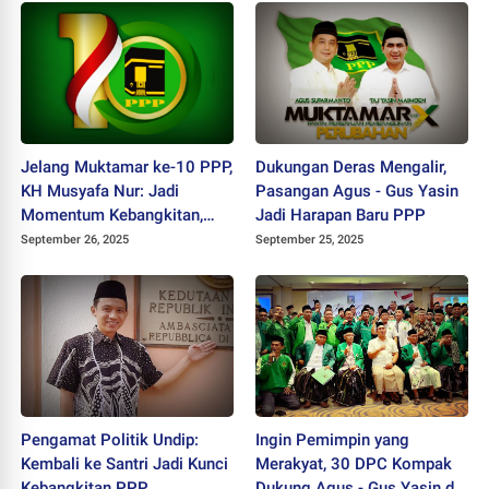
Jelang Muktamar ke-10 PPP,
Dukungan Deras Mengalir,
KH Musyafa Nur: Jadi
Pasangan Agus - Gus Yasin
Momentum Kebangkitan,
Jadi Harapan Baru PPP
Muktamar Harus Transparan
September 26, 2025
September 25, 2025
Pengamat Politik Undip:
Ingin Pemimpin yang
Kembali ke Santri Jadi Kunci
Merakyat, 30 DPC Kompak
Kebangkitan PPP
Dukung Agus - Gus Yasin di