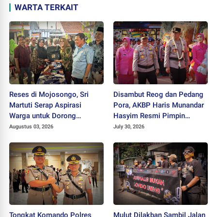
WARTA TERKAIT
Reses di Mojosongo, Sri
Disambut Reog dan Pedang
Martuti Serap Aspirasi
Pora, AKBP Haris Munandar
Warga untuk Dorong
Hasyim Resmi Pimpin
Ekonomi Kreatif dan Kota
Polres Wonogiri
Augustus 03, 2026
July 30, 2026
Hijau
Tongkat Komando Polres
Mulut Dilakban Sambil Jalan