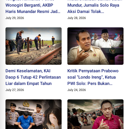
Wonogiri Berganti, AKBP
Mundur, Jurnalis Solo Raya
Haris Munandar Resmi Jadi
Aksi Damai Tolak
Kapolres Baru
Stigmatisasi "Londo Ireng"
July 29, 2026
July 28, 2026
Demi Keselamatan, KAI
Kritik Pernyataan Prabowo
Daop 6 Tutup 42 Perlintasan
soal "Londo Ireng", Ketua
Liar dalam Empat Tahun
PWI Solo: Pers Bukan
Musuh Pemerintah
July 27, 2026
July 24, 2026