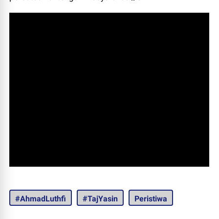
#AhmadLuthfi
#TajYasin
Peristiwa