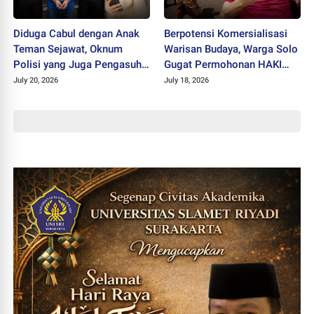
Diduga Cabul dengan Anak
Berpotensi Komersialisasi
Teman Sejawat, Oknum
Warisan Budaya, Warga Solo
Polisi yang Juga Pengasuh
Gugat Permohonan HAKI
Ponpes Ditahan Polres
"SISKS Pakubuwono XIV"
July 20, 2026
July 18, 2026
Wonogiri