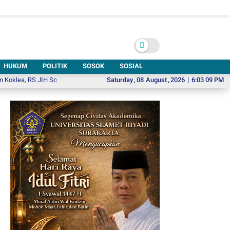
HUKUM
POLITIK
SOSOK
SOSIAL
RS JIH Solo Buka Harapan bagi Anak dengan Gangguan Pendengaran
Saturday
,
08
August
,
2026
|
6:03 10 PM
Resmi 