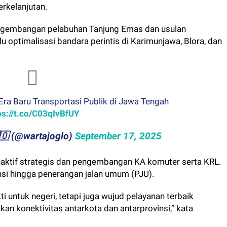
erkelanjutan.
engembangan pelabuhan Tanjung Emas dan usulan
u optimalisasi bandara perintis di Karimunjawa, Blora, dan
Era Baru Transportasi Publik di Jawa Tengah
ps://t.co/C03qIvBfUY
🇬​​🇱​​🇴 (@wartajoglo)
September 17, 2025
 nonaktif strategis dan pengembangan KA komuter serta KRL.
insi hingga penerangan jalan umum (PJU).
i untuk negeri, tetapi juga wujud pelayanan terbaik
 konektivitas antarkota dan antarprovinsi,” kata