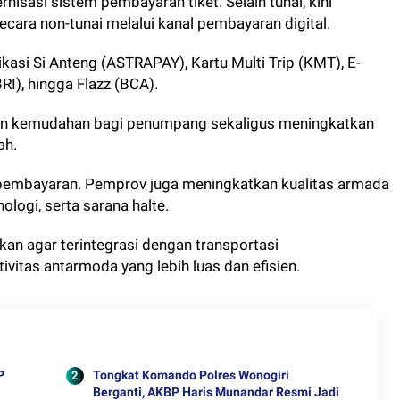
isasi sistem pembayaran tiket. Selain tunai, kini
cara non-tunai melalui kanal pembayaran digital.
si Si Anteng (ASTRAPAY), Kartu Multi Trip (KMT), E-
RI), hingga Flazz (BCA).
an kemudahan bagi penumpang sekaligus meningkatkan
ah.
 pembayaran. Pemprov juga meningkatkan kualitas armada
ologi, serta sarana halte.
kan agar terintegrasi dengan transportasi
ivitas antarmoda yang lebih luas dan efisien.
P
Tongkat Komando Polres Wonogiri
Berganti, AKBP Haris Munandar Resmi Jadi