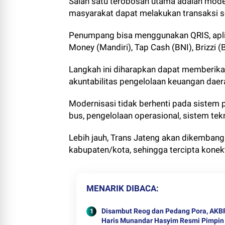
Salah satu terobosan utama adalah modern
masyarakat dapat melakukan transaksi se
Penumpang bisa menggunakan QRIS, aplika
Money (Mandiri), Tap Cash (BNI), Brizzi (B
Langkah ini diharapkan dapat memberik
akuntabilitas pengelolaan keuangan daer
Modernisasi tidak berhenti pada sistem
bus, pengelolaan operasional, sistem tekn
Lebih jauh, Trans Jateng akan dikembang
kabupaten/kota, sehingga tercipta konekt
MENARIK DIBACA
Disambut Reog dan Pedang Pora, AKB
Haris Munandar Hasyim Resmi Pimpin