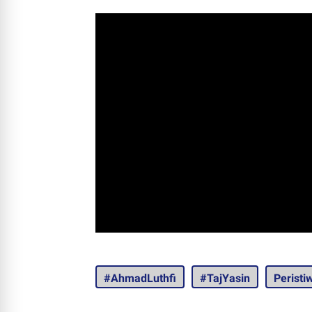
#AhmadLuthfi
#TajYasin
Peristi