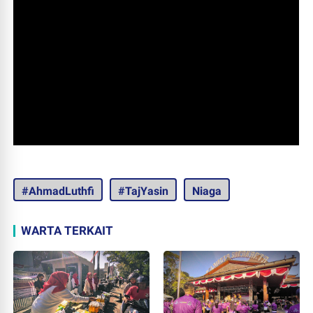
#AhmadLuthfi
#TajYasin
Niaga
WARTA TERKAIT