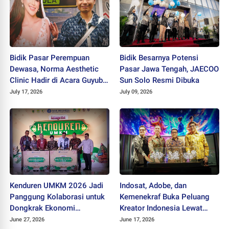
Bidik Pasar Perempuan
Bidik Besarnya Potensi
Dewasa, Norma Aesthetic
Pasar Jawa Tengah, JAECOO
Clinic Hadir di Acara Guyub
Sun Solo Resmi Dibuka
Rukun Ladies
July 17, 2026
July 09, 2026
Kenduren UMKM 2026 Jadi
Indosat, Adobe, dan
Panggung Kolaborasi untuk
Kemenekraf Buka Peluang
Dongkrak Ekonomi
Kreator Indonesia Lewat
Kerakyatan
Teknologi AI
June 27, 2026
June 17, 2026