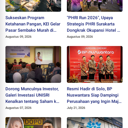
Sukseskan Program
"PHRI Run 2026", Upaya
Ketahanan Pangan, KEI Gelar
Strategis PHRI Surakarta
Pasar Sembako Murah di
Dongkrak Okupansi Hotel di
CFD Solo
Tengah Lesunya MICE
Augustus 09, 2026
Augustus 09, 2026
Dorong Munculnya Investor,
Resmi Hadir di Solo, BP
Galeri Investasi UNISRI
Nuswantara Siap Dampingi
Kenalkan tentang Saham ke
Perusahaan yang Ingin Maju
Warga Desa Brojol
dan Berkembang
Augustus 07, 2026
July 21, 2026