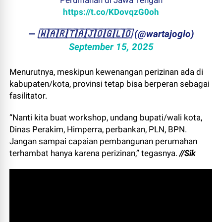
Perumahan di Jawa Tengah
https://t.co/KDovqzG0oh
— ​🇼​​🇦​​🇷​​🇹​​🇦​​🇯​​🇴​​🇬​​🇱​​🇴 (@wartajoglo)
September 15, 2025
Menurutnya, meskipun kewenangan perizinan ada di
kabupaten/kota, provinsi tetap bisa berperan sebagai
fasilitator.
“Nanti kita buat workshop, undang bupati/wali kota,
Dinas Perakim, Himperra, perbankan, PLN, BPN.
Jangan sampai capaian pembangunan perumahan
terhambat hanya karena perizinan,” tegasnya.
//Sik