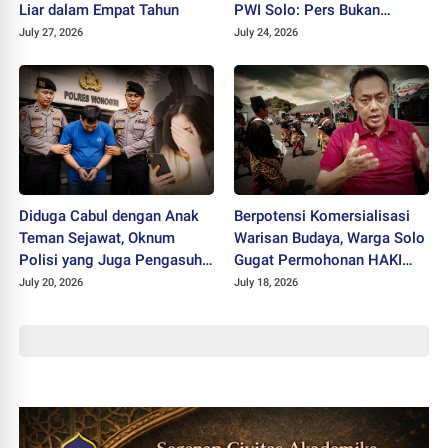
Liar dalam Empat Tahun
PWI Solo: Pers Bukan
Musuh Pemerintah
July 27, 2026
July 24, 2026
Diduga Cabul dengan Anak
Berpotensi Komersialisasi
Teman Sejawat, Oknum
Warisan Budaya, Warga Solo
Polisi yang Juga Pengasuh
Gugat Permohonan HAKI
Ponpes Ditahan Polres
"SISKS Pakubuwono XIV"
July 20, 2026
July 18, 2026
Wonogiri