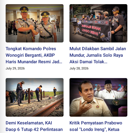
Hijau
Tongkat Komando Polres
Mulut Dilakban Sambil Jalan
Wonogiri Berganti, AKBP
Mundur, Jurnalis Solo Raya
Haris Munandar Resmi Jadi
Aksi Damai Tolak
Kapolres Baru
Stigmatisasi "Londo Ireng"
July 29, 2026
July 28, 2026
Demi Keselamatan, KAI
Kritik Pernyataan Prabowo
Daop 6 Tutup 42 Perlintasan
soal "Londo Ireng", Ketua