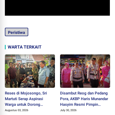
Peristiwa
WARTA TERKAIT
Reses di Mojosongo, Sri
Disambut Reog dan Pedang
Martuti Serap Aspirasi
Pora, AKBP Haris Munandar
Warga untuk Dorong
Hasyim Resmi Pimpin
Ekonomi Kreatif dan Kota
Polres Wonogiri
Augustus 03, 2026
July 30, 2026