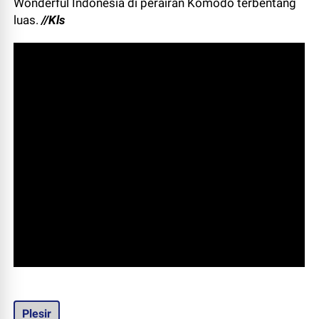
Wonderful Indonesia di perairan Komodo terbentang
luas.
//Kls
Plesir