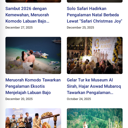
Sambut 2026 dengan
Solo Safari Hadirkan
Kemewahan, Meruorah
Pengalaman Natal Berbeda
Komodo Labuan Bajo
Lewat "Safari Christmas Joy"
Hadirkan Perayaan Tahun
December 27, 2025
December 25, 2025
Baru Spektakuler
Meruorah Komodo Tawarkan
Gelar Tur ke Museum Al
Pengalaman Eksotis
Sirah, Hajar Aswad Mubaroq
Menjelajah Labuan Bajo
Tawarkan Pengalaman
Spiritual Menakjubkan bagi
December 20, 2025
October 24, 2025
Jamaah Umrah