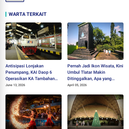
WARTA TERKAIT
Antisipasi Lonjakan
Pernah Jadi Ikon Wisata, Kini
Penumpang, KAI Daop 6
Umbul Tlatar Makin
Operasikan KA Tambahan
Ditinggalkan, Apa yang
Saat Libur Tahun Baru Islam
Salah..?
June 13, 2026
April 05, 2026