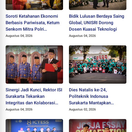
Soroti Ketahanan Ekonomi
Bidik Lulusan Berdaya Saing
Berbasis Pariwisata, Ketum
Global, UNISRI Dorong
Senkom Mitra Polri
Dosen Kuasai Teknologi
Dikukuhkan sebagai
Augustus 04, 2026
Augustus 04, 2026
Profesor
Sinergi Jadi Kunci, Rektor ISI
Dies Natalis ke-24,
Surakarta Tekankan
Politeknik Indonusa
Integritas dan Kolaborasi
Surakarta Mantapkan
pada Pejabat Baru
Langkah Bertransformasi
Augustus 04, 2026
Augustus 02, 2026
Menuju Universitas