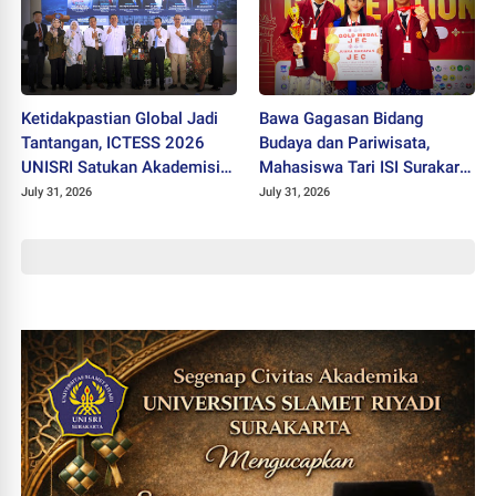
Ketidakpastian Global Jadi
Bawa Gagasan Bidang
Tantangan, ICTESS 2026
Budaya dan Pariwisata,
UNISRI Satukan Akademisi 5
Mahasiswa Tari ISI Surakarta
Negara Demi Solusi Lintas
Raih Medali Emas JEC 2026
July 31, 2026
July 31, 2026
Disiplin