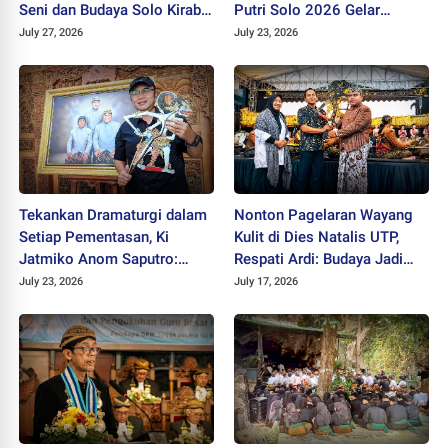
Seni dan Budaya Solo Kirab
Putri Solo 2026 Gelar
di CFD
Wilujengan
July 27, 2026
July 23, 2026
Tekankan Dramaturgi dalam
Nonton Pagelaran Wayang
Setiap Pementasan, Ki
Kulit di Dies Natalis UTP,
Jatmiko Anom Saputro:
Respati Ardi: Budaya Jadi
Wayang Bukan Cuma
Benteng Karakter Generasi
July 23, 2026
July 17, 2026
Sabetan dan Limbukan
Muda