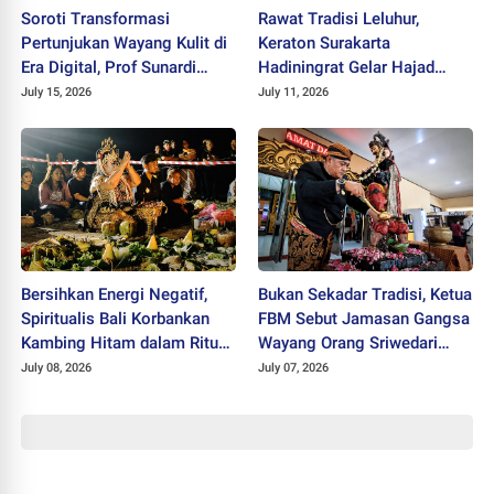
Soroti Transformasi
Rawat Tradisi Leluhur,
Pertunjukan Wayang Kulit di
Keraton Surakarta
Era Digital, Prof Sunardi
Hadiningrat Gelar Hajad
Dikukuhkan sebagai Guru
Dalem Wilujengan di
July 15, 2026
July 11, 2026
Besar ISI Surakarta
Kahyangan Dlepih
Bersihkan Energi Negatif,
Bukan Sekadar Tradisi, Ketua
Spiritualis Bali Korbankan
FBM Sebut Jamasan Gangsa
Kambing Hitam dalam Ritual
Wayang Orang Sriwedari
di Parangkusumo
Wujud Penghormatan untuk
July 08, 2026
July 07, 2026
Leluhur