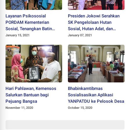
Layanan Psikososial
Presiden Jokowi Serahkan
PORDAM Kementerian
SK Pengelolaan Hutan
Sosial, Tenangkan Batin
Sosial, Hutan Adat, dan
Keluarga Korban Sriwijaya
TORA se-Indonesia
January 15, 2021
January 07, 2021
Air
Hari Pahlawan, Kemensos
Bhabinkamtibmas
Salurkan Bantuan bagi
Sosialisasikan Aplikasi
Pejuang Bangsa
YANPATDU ke Pelosok Desa
November 11, 2020
October 15, 2020