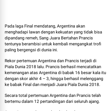
Pada laga Final mendatang, Argentina akan
menghadapi lawan dengan kekuatan yang tidak bisa
dipandang remeh, Sang Juara Bertahan Prancis
tentunya berambisi untuk kembali mengangkat trofi
paling bergengsi di dunia ini.
Rekor pertemuan Argentina dan Prancis terjadi di
Piala Dunia 2018 lalu. Prancis berhasil mencatatkan
kemenangan atas Argentina di babak 16 besar kala itu
dengan skor akhir 4 – 3, hingga berhasil melenggang
ke babak Final dan menjadi Juara Piala Dunia 2018.
Secara total pertemuan Argentina dan Prancis telah
bertemu dalam 12 pertandingan dari seluruh ajang.