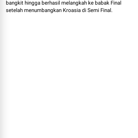
bangkit hingga berhasil melangkah ke babak Final
setelah menumbangkan Kroasia di Semi Final.