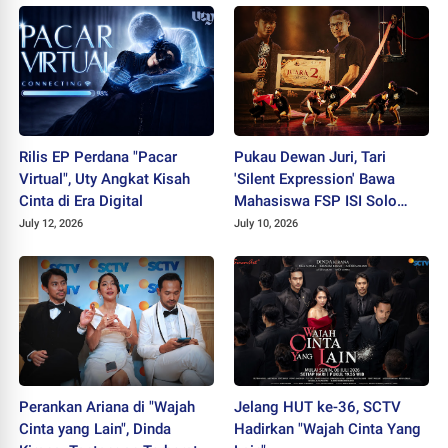
Rilis EP Perdana "Pacar
Pukau Dewan Juri, Tari
Virtual", Uty Angkat Kisah
'Silent Expression' Bawa
Cinta di Era Digital
Mahasiswa FSP ISI Solo
Sabet Juara II PEKSIMIDA
July 12, 2026
July 10, 2026
Jateng 2026
Perankan Ariana di "Wajah
Jelang HUT ke-36, SCTV
Cinta yang Lain", Dinda
Hadirkan "Wajah Cinta Yang