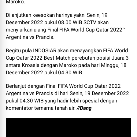
Maroko.
Dilanjutkan keesokan harinya yakni Senin, 19
Desember 2022 pukul 08.00 WIB SCTV akan
menyiarkan ulang Final FIFA World Cup Qatar 2022™
Argentina vs Prancis.
Begitu pula INDOSIAR akan menayangkan FIFA World
Cup Qatar 2022 Best Match perebutan posisi Juara 3
antara Kroasia dengan Maroko pada hari Minggu, 18
Desember 2022 pukul 04.30 WIB.
Berlanjut dengan Final FIFA World Cup Qatar 2022
Argentina vs Prancis di hari Senin, 19 Desember 2022
pukul 04.30 WIB yang hadir lebih spesial dengan
komentator ternama tanah air.
//Bang