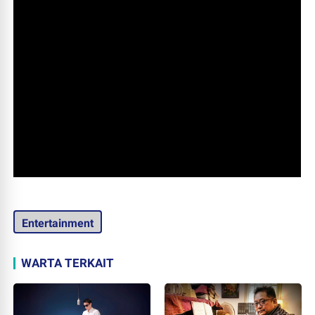
Entertainment
WARTA TERKAIT