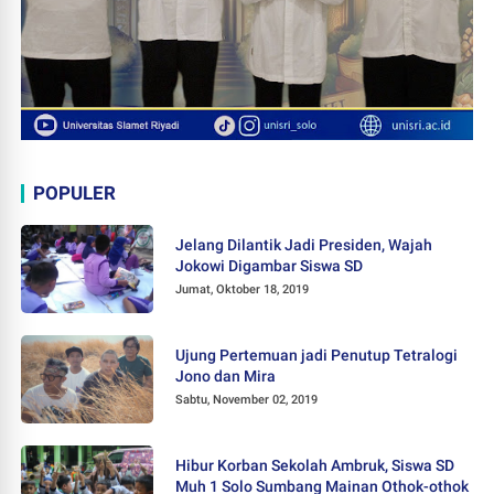
POPULER
Jelang Dilantik Jadi Presiden, Wajah
Jokowi Digambar Siswa SD
Jumat, Oktober 18, 2019
Ujung Pertemuan jadi Penutup Tetralogi
Jono dan Mira
Sabtu, November 02, 2019
Hibur Korban Sekolah Ambruk, Siswa SD
Muh 1 Solo Sumbang Mainan Othok-othok