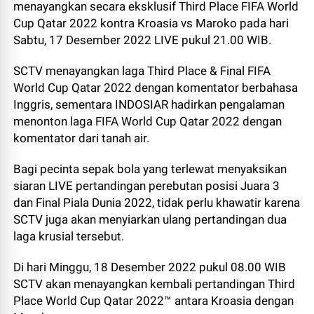
menayangkan secara eksklusif Third Place FIFA World
Cup Qatar 2022 kontra Kroasia vs Maroko pada hari
Sabtu, 17 Desember 2022 LIVE pukul 21.00 WIB.
SCTV menayangkan laga Third Place & Final FIFA
World Cup Qatar 2022 dengan komentator berbahasa
Inggris, sementara INDOSIAR hadirkan pengalaman
menonton laga FIFA World Cup Qatar 2022 dengan
komentator dari tanah air.
Bagi pecinta sepak bola yang terlewat menyaksikan
siaran LIVE pertandingan perebutan posisi Juara 3
dan Final Piala Dunia 2022, tidak perlu khawatir karena
SCTV juga akan menyiarkan ulang pertandingan dua
laga krusial tersebut.
Di hari Minggu, 18 Desember 2022 pukul 08.00 WIB
SCTV akan menayangkan kembali pertandingan Third
Place World Cup Qatar 2022™ antara Kroasia dengan