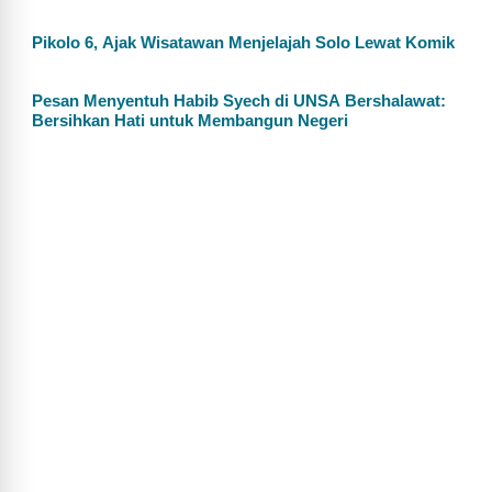
Pikolo 6, Ajak Wisatawan Menjelajah Solo Lewat Komik
Pesan Menyentuh Habib Syech di UNSA Bershalawat:
Bersihkan Hati untuk Membangun Negeri