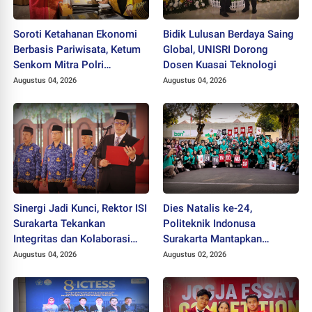
Soroti Ketahanan Ekonomi
Bidik Lulusan Berdaya Saing
Berbasis Pariwisata, Ketum
Global, UNISRI Dorong
Senkom Mitra Polri
Dosen Kuasai Teknologi
Dikukuhkan sebagai
Augustus 04, 2026
Augustus 04, 2026
Profesor
Sinergi Jadi Kunci, Rektor ISI
Dies Natalis ke-24,
Surakarta Tekankan
Politeknik Indonusa
Integritas dan Kolaborasi
Surakarta Mantapkan
pada Pejabat Baru
Langkah Bertransformasi
Augustus 04, 2026
Augustus 02, 2026
Menuju Universitas