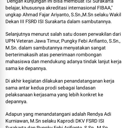
"Dengan kunjungan ini bisa membuat ISI Surakarta
belajar, khususnya akreditasi internasional FIBAA,"
ungkap Ahmad Fajar Ariyanto, S.Sn.,M.Sn selaku Wakil
Dekan III FSRD ISI Surakarta dalam sambutannya.
Selanjutnya menurut salah satu dosen perwakilan dari
UPN Veteran Jawa Timur, Pungky Febi Arifianto, S.Sn.,
M.Sn. dalam sambutannya menyatakan sangat
berterimakasih atas penerimaan rombongan
mahasiswa dan mendukung adanya tindak lanjut kerja
sama ke depannya.
Di akhir kegiatan dilakukan penandatanganan kerja
sama antar kedua prodi sebagai landasan
pelaksanaan kerjasama yang lebih konkret ke
depannya.
Adapun yang menandatangani adalah Rendya Adi
Kurniawan, M.Sn selaku Kaprodi DKV FSRD ISI
Surakarta dan Pungky Febi Arifianto, S.Sn., M.Sn.