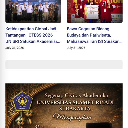
Ketidakpastian Global Jadi
Bawa Gagasan Bidang
Tantangan, ICTESS 2026
Budaya dan Pariwisata,
UNISRI Satukan Akademisi 5
Mahasiswa Tari ISI Surakarta
Negara Demi Solusi Lintas
Raih Medali Emas JEC 2026
July 31, 2026
July 31, 2026
Disiplin