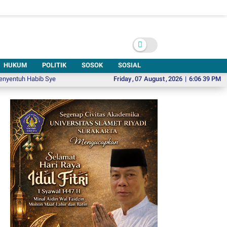
HUKUM
POLITIK
SOSOK
SOSIAL
b Syech di UNSA Bershalawat: Bersihkan Hati untuk Membangun Negeri
Friday
,
07
August
,
2026
|
6:06 40 PM
IS