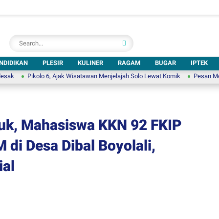
NDIDIKAN
PLESIR
KULINER
RAGAM
BUGAR
IPTEK
olo 6, Ajak Wisatawan Menjelajah Solo Lewat Komik
Pesan Menyentuh Habi
duk, Mahasiswa KKN 92 FKIP
di Desa Dibal Boyolali,
ial