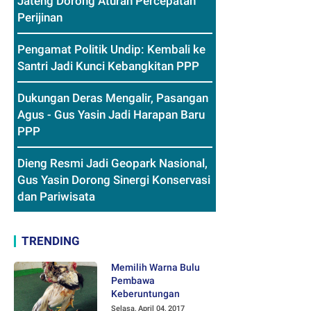
Jateng Dorong Aturan Percepatan
Perijinan
Pengamat Politik Undip: Kembali ke
Santri Jadi Kunci Kebangkitan PPP
Dukungan Deras Mengalir, Pasangan
Agus - Gus Yasin Jadi Harapan Baru
PPP
Dieng Resmi Jadi Geopark Nasional,
Gus Yasin Dorong Sinergi Konservasi
dan Pariwisata
TRENDING
Memilih Warna Bulu
Pembawa
Keberuntungan
Selasa, April 04, 2017