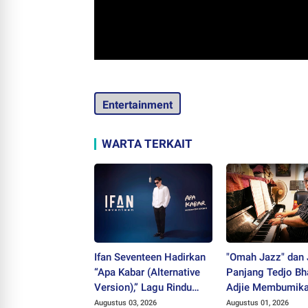
Entertainment
WARTA TERKAIT
Ifan Seventeen Hadirkan
"Omah Jazz" dan 
“Apa Kabar (Alternative
Panjang Tedjo Bh
Version),” Lagu Rindu
Adjie Membumik
yang Belum Usai
Musik Jazz
Augustus 03, 2026
Augustus 01, 2026