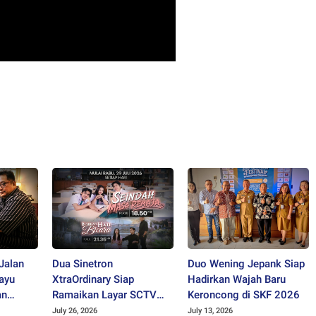
Jalan
Dua Sinetron
Duo Wening Jepank Siap
ayu
XtraOrdinary Siap
Hadirkan Wajah Baru
an
Ramaikan Layar SCTV
Keroncong di SKF 2026
jelang HUT ke-36
July 26, 2026
July 13, 2026