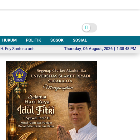
HUKUM
POLITIK
SOSOK
SOSIAL
toso untuk Pecinta Kuliner Modern
Thursday
Soroti Ketahanan Ekonomi Berbasis Pari
,
06
August
,
2026
|
1:38 49 PM