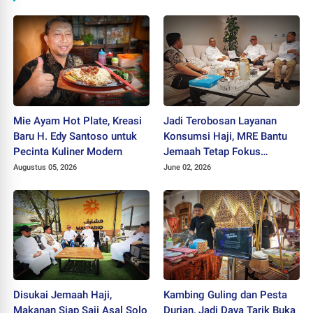
Mie Ayam Hot Plate, Kreasi
Jadi Terobosan Layanan
Baru H. Edy Santoso untuk
Konsumsi Haji, MRE Bantu
Pecinta Kuliner Modern
Jemaah Tetap Fokus
Beribadah
Augustus 05, 2026
June 02, 2026
Disukai Jemaah Haji,
Kambing Guling dan Pesta
Makanan Siap Saji Asal Solo
Durian, Jadi Daya Tarik Buka