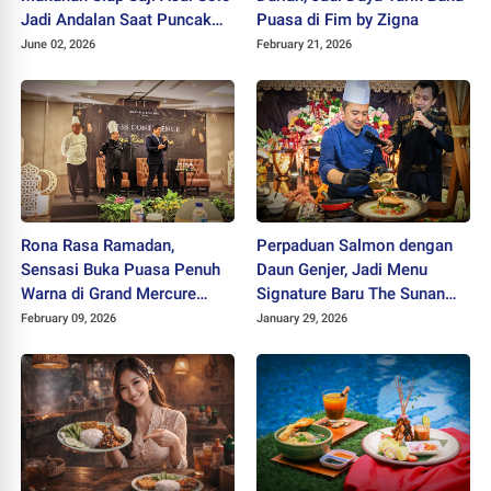
Jadi Andalan Saat Puncak
Puasa di Fim by Zigna
Ibadah di Armuzna
June 02, 2026
February 21, 2026
Rona Rasa Ramadan,
Perpaduan Salmon dengan
Sensasi Buka Puasa Penuh
Daun Genjer, Jadi Menu
Warna di Grand Mercure
Signature Baru The Sunan
Solo Baru
Hotel Solo untuk Wedding
February 09, 2026
January 29, 2026
Package 2026