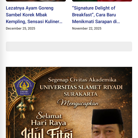
Lezatnya Ayam Goreng
“Signature Delight of
Sambel Korek Mbak
Breakfast”, Cara Baru
Kempling, Sensasi Kuliner
Menikmati Sarapan di
Khas Solo yang Wajib
Facade Hotel Tawangmangu
December 25, 2025
November 22, 2025
Dicoba