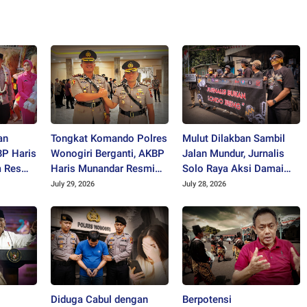
an
Tongkat Komando Polres
Mulut Dilakban Sambil
BP Haris
Wonogiri Berganti, AKBP
Jalan Mundur, Jurnalis
m Resmi
Haris Munandar Resmi
Solo Raya Aksi Damai
nogiri
Jadi Kapolres Baru
Tolak Stigmatisasi
July 29, 2026
July 28, 2026
"Londo Ireng"
Diduga Cabul dengan
Berpotensi