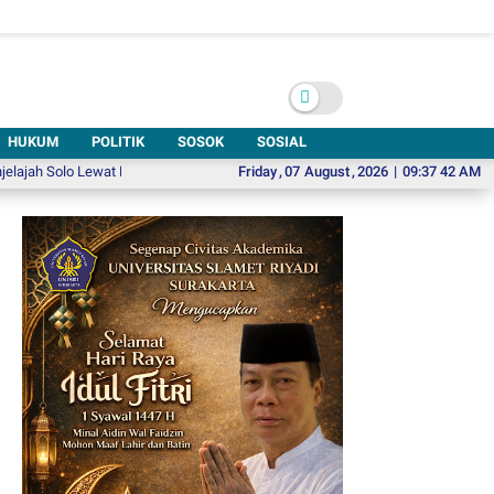
HUKUM
POLITIK
SOSOK
SOSIAL
lo Lewat Komik
Pesan Menyentuh Habib Syech di UNSA Bershalawat: Bersi
Friday
,
07
August
,
2026
|
09:37 43 AM