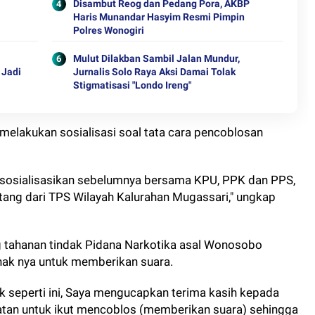
Disambut Reog dan Pedang Pora, AKBP
Haris Munandar Hasyim Resmi Pimpin
Polres Wonogiri
Mulut Dilakban Sambil Jalan Mundur,
 Jadi
Jurnalis Solo Raya Aksi Damai Tolak
Stigmatisasi "Londo Ireng"
 melakukan sosialisasi soal tata cara pencoblosan
osialisasikan sebelumnya bersama KPU, PPK dan PPS,
atang dari TPS Wilayah Kalurahan Mugassari," ungkap
ng tahanan tindak Pidana Narkotika asal Wonosobo
hak nya untuk memberikan suara.
ik seperti ini, Saya mengucapkan terima kasih kepada
atan untuk ikut mencoblos (memberikan suara) sehingga