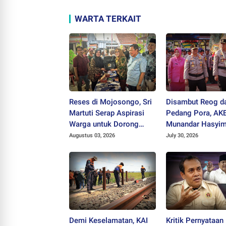
WARTA TERKAIT
Reses di Mojosongo, Sri
Disambut Reog d
Martuti Serap Aspirasi
Pedang Pora, AK
Warga untuk Dorong
Munandar Hasyi
Ekonomi Kreatif dan Kota
Pimpin Polres Wo
Augustus 03, 2026
July 30, 2026
Hijau
Demi Keselamatan, KAI
Kritik Pernyataan