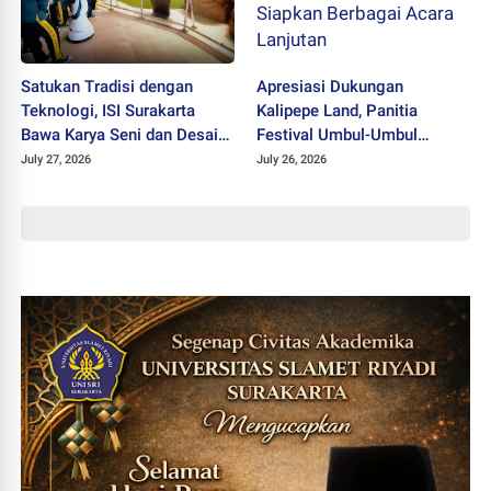
Satukan Tradisi dengan
Apresiasi Dukungan
Teknologi, ISI Surakarta
Kalipepe Land, Panitia
Bawa Karya Seni dan Desain
Festival Umbul-Umbul
ke Tahir Solo Museum
Siapkan Berbagai Acara
July 27, 2026
July 26, 2026
Lanjutan