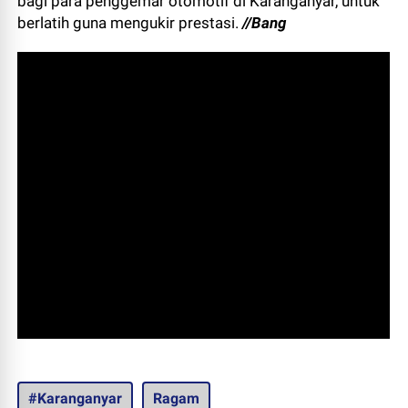
bagi para penggemar otomotif di Karanganyar, untuk
berlatih guna mengukir prestasi.
//Bang
#Karanganyar
Ragam