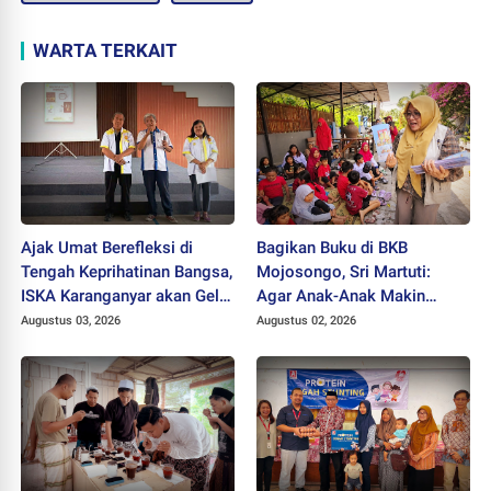
WARTA TERKAIT
Ajak Umat Berefleksi di
Bagikan Buku di BKB
Tengah Keprihatinan Bangsa,
Mojosongo, Sri Martuti:
ISKA Karanganyar akan Gelar
Agar Anak-Anak Makin
"Mlampah Ziarah"
Kreatif
Augustus 03, 2026
Augustus 02, 2026