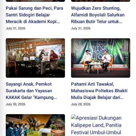
Pakai Sarung dan Peci, Para
Wujudkan Zero Stunting,
Santri Sidogiri Belajar
Alfamidi Boyolali Salurkan
Meracik di Akademi Kopi
Ribuan Butir Telur untuk
Santri
Balita Sleman
July 31, 2026
July 31, 2026
Sayangi Anak, Pemkot
Pahami Arti Tawakal,
Surakarta dan Yayasan
Mahasiswa Poltekes Bhakti
KAKAK Gelar "Kampung
Mulia Diajak Belajar dari
Keren Tanpa Rokok Award
Cicak
July 30, 2026
July 28, 2026
2026"