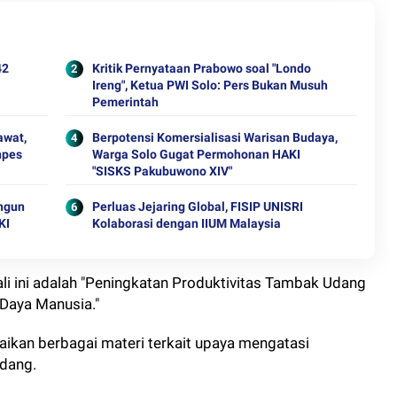
42
Kritik Pernyataan Prabowo soal "Londo
Ireng", Ketua PWI Solo: Pers Bukan Musuh
Pemerintah
awat,
Berpotensi Komersialisasi Warisan Budaya,
npes
Warga Solo Gugat Permohonan HAKI
"SISKS Pakubuwono XIV"
angun
Perluas Jejaring Global, FISIP UNISRI
KI
Kolaborasi dengan IIUM Malaysia
i ini adalah "Peningkatan Produktivitas Tambak Udang
Daya Manusia."
ikan berbagai materi terkait upaya mengatasi
udang.