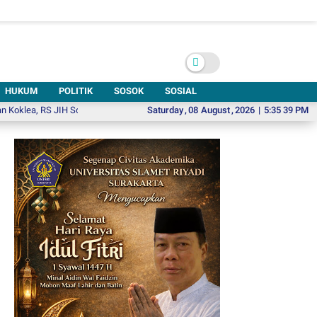
HUKUM
POLITIK
SOSOK
SOSIAL
RS JIH Solo Buka Harapan bagi Anak dengan Gangguan Pendengaran
Saturday
,
08
August
,
2026
|
5:35 40 PM
Resmi