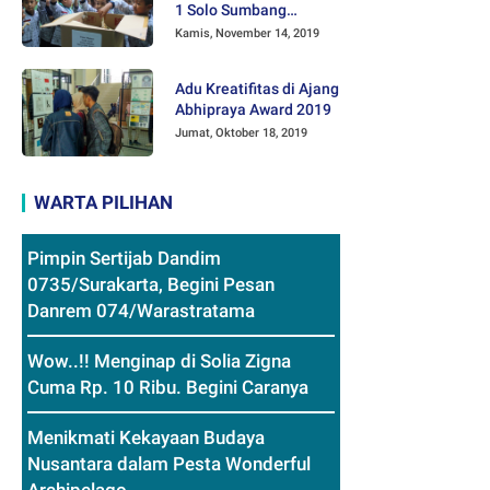
1 Solo Sumbang
Mainan Othok-othok
Kamis, November 14, 2019
Adu Kreatifitas di Ajang
Abhipraya Award 2019
Jumat, Oktober 18, 2019
WARTA PILIHAN
Pimpin Sertijab Dandim
0735/Surakarta, Begini Pesan
Danrem 074/Warastratama
Wow..!! Menginap di Solia Zigna
Cuma Rp. 10 Ribu. Begini Caranya
Menikmati Kekayaan Budaya
Nusantara dalam Pesta Wonderful