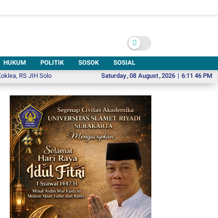
HUKUM
POLITIK
SOSOK
SOSIAL
 JIH Solo Buka Harapan bagi Anak dengan Gangguan Pendengaran
Saturday
,
08
August
,
2026
|
6:11 48 PM
Resmi Di