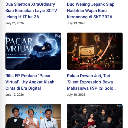
Dua Sinetron XtraOrdinary
Duo Wening Jepank Siap
Siap Ramaikan Layar SCTV
Hadirkan Wajah Baru
jelang HUT ke-36
Keroncong di SKF 2026
July 26, 2026
July 13, 2026
Rilis EP Perdana "Pacar
Pukau Dewan Juri, Tari
Virtual", Uty Angkat Kisah
'Silent Expression' Bawa
Cinta di Era Digital
Mahasiswa FSP ISI Solo
Sabet Juara II PEKSIMIDA
July 12, 2026
July 10, 2026
Jateng 2026