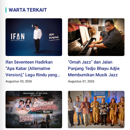
WARTA TERKAIT
Ifan Seventeen Hadirkan
"Omah Jazz" dan Jalan
“Apa Kabar (Alternative
Panjang Tedjo Bhayu Adjie
Version),” Lagu Rindu yang
Membumikan Musik Jazz
Belum Usai
Augustus 03, 2026
Augustus 01, 2026