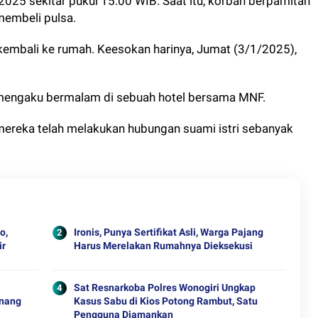
2025 sekitar pukul 15.00 WIB. Saat itu, korban berpamitan
membeli pulsa.
kembali ke rumah. Keesokan harinya, Jumat (3/1/2025),
n mengaku bermalam di sebuah hotel bersama MNF.
mereka telah melakukan hubungan suami istri sebanyak
o,
Ironis, Punya Sertifikat Asli, Warga Pajang
ir
Harus Merelakan Rumahnya Dieksekusi
Sat Resnarkoba Polres Wonogiri Ungkap
enang
Kasus Sabu di Kios Potong Rambut, Satu
Pengguna Diamankan