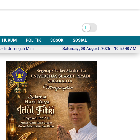
HUKUM
POLITIK
SOSOK
SOSIAL
ngah Minimnya Fasilitas Kesehatan Kawasan Jeruk Sawit
Saturday
,
08
August
,
2026
Hadiri Emparty F
|
10:50 50 AM