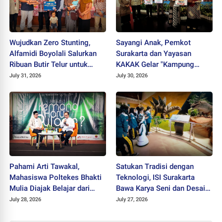
Wujudkan Zero Stunting,
Sayangi Anak, Pemkot
Alfamidi Boyolali Salurkan
Surakarta dan Yayasan
Ribuan Butir Telur untuk
KAKAK Gelar "Kampung
Balita Sleman
Keren Tanpa Rokok Award
July 31, 2026
July 30, 2026
2026"
Pahami Arti Tawakal,
Satukan Tradisi dengan
Mahasiswa Poltekes Bhakti
Teknologi, ISI Surakarta
Mulia Diajak Belajar dari
Bawa Karya Seni dan Desain
Cicak
ke Tahir Solo Museum
July 28, 2026
July 27, 2026