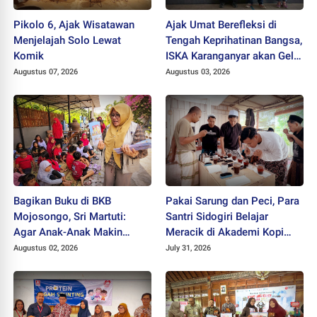
Pikolo 6, Ajak Wisatawan
Ajak Umat Berefleksi di
Menjelajah Solo Lewat
Tengah Keprihatinan Bangsa,
Komik
ISKA Karanganyar akan Gelar
"Mlampah Ziarah"
Augustus 07, 2026
Augustus 03, 2026
Bagikan Buku di BKB
Pakai Sarung dan Peci, Para
Mojosongo, Sri Martuti:
Santri Sidogiri Belajar
Agar Anak-Anak Makin
Meracik di Akademi Kopi
Kreatif
Santri
Augustus 02, 2026
July 31, 2026