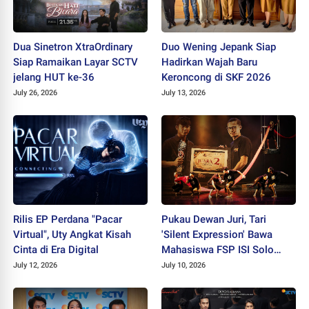
Dua Sinetron XtraOrdinary
Duo Wening Jepank Siap
Siap Ramaikan Layar SCTV
Hadirkan Wajah Baru
jelang HUT ke-36
Keroncong di SKF 2026
July 26, 2026
July 13, 2026
Rilis EP Perdana "Pacar
Pukau Dewan Juri, Tari
Virtual", Uty Angkat Kisah
'Silent Expression' Bawa
Cinta di Era Digital
Mahasiswa FSP ISI Solo
Sabet Juara II PEKSIMIDA
July 12, 2026
July 10, 2026
Jateng 2026