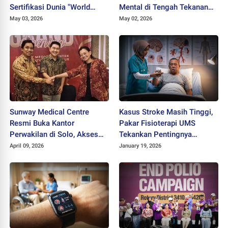
Sertifikasi Dunia "World
Mental di Tengah Tekanan
Athletics" dan Gaet Ribuan
Zaman
May 03, 2026
May 02, 2026
Pelari
Sunway Medical Centre
Kasus Stroke Masih Tinggi,
Resmi Buka Kantor
Pakar Fisioterapi UMS
Perwakilan di Solo, Akses
Tekankan Pentingnya
Layanan Kesehatan
Neurorestorasi Dini
April 09, 2026
January 19, 2026
Internasional Kini Lebih
Dekat