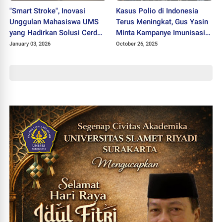
"Smart Stroke", Inovasi
Kasus Polio di Indonesia
Unggulan Mahasiswa UMS
Terus Meningkat, Gus Yasin
yang Hadirkan Solusi Cerdas
Minta Kampanye Imunisasi
bagi Pasien Stroke
Digencarkan Kembali
January 03, 2026
October 26, 2025