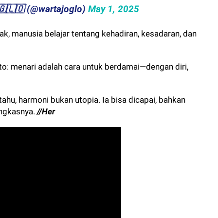
​​🇴​​🇬​​🇱​​🇴 (@wartajoglo)
May 1, 2025
k, manusia belajar tentang kehadiran, kesadaran, dan
to: menari adalah cara untuk berdamai—dengan diri,
n tahu, harmoni bukan utopia. Ia bisa dicapai, bahkan
pungkasnya.
//Her