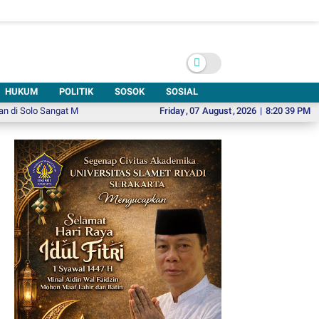
HUKUM
POLITIK
SOSOK
SOSIAL
 Sangat Mendesak
Pikolo 6, Ajak Wisatawan Menjelajah Solo Lewat Komik
Friday
,
07
August
,
2026
|
8:20 40 PM