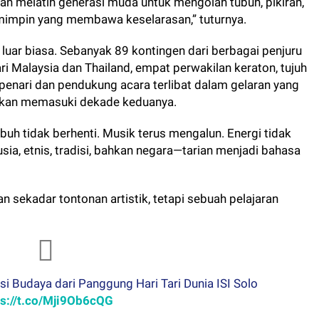
kan melatih generasi muda untuk mengolah tubuh, pikiran,
mimpin yang membawa keselarasan,” tuturnya.
luar biasa. Sebanyak 89 kontingen dari berbagai penjuru
ri Malaysia dan Thailand, empat perwakilan keraton, tujuh
h penari dan pendukung acara terlibat dalam gelaran yang
 akan memasuki dekade keduanya.
ubuh tidak berhenti. Musik terus mengalun. Energi tidak
ia, etnis, tradisi, bahkan negara—tarian menjadi bahasa
 sekadar tontonan artistik, tetapi sebuah pelajaran
i Budaya dari Panggung Hari Tari Dunia ISI Solo
ps://t.co/Mji9Ob6cQG