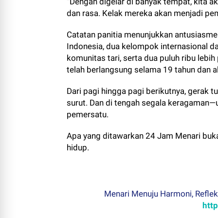
“Dengan digelar di banyak tempat, kita a
dan rasa. Kelak mereka akan menjadi pe
Catatan panitia menunjukkan antusiasme 
Indonesia, dua kelompok internasional da
komunitas tari, serta dua puluh ribu lebi
telah berlangsung selama 19 tahun dan
Dari pagi hingga pagi berikutnya, gerak t
surut. Dan di tengah segala keragaman—us
pemersatu.
Apa yang ditawarkan 24 Jam Menari bukan
hidup.
Menari Menuju Harmoni, Refleks
htt