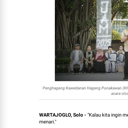
Penghageng Kawedanan Hageng Punakawan (KH
acara clo
WARTAJOGLO, Solo -
"Kalau kita ingin m
menari."