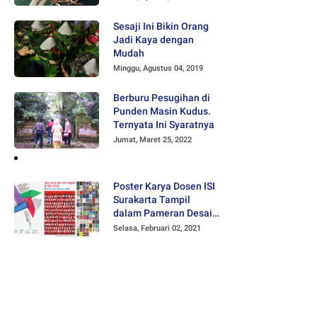
Sesaji Ini Bikin Orang
Jadi Kaya dengan
Mudah
Minggu, Agustus 04, 2019
Berburu Pesugihan di
Punden Masin Kudus.
Ternyata Ini Syaratnya
Jumat, Maret 25, 2022
Poster Karya Dosen ISI
Surakarta Tampil
dalam Pameran Desain
Poster Internasional
Selasa, Februari 02, 2021