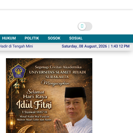
HUKUM
POLITIK
SOSOK
SOSIAL
engah Minimnya Fasilitas Kesehatan Kawasan Jeruk Sawit
Saturday
,
08
August
,
2026
Hadiri Emparty 
|
1:43 14 PM