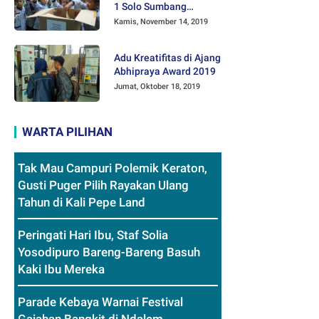
1 Solo Sumbang
Mainan Othok-othok
Kamis, November 14, 2019
Adu Kreatifitas di Ajang
Abhipraya Award 2019
Jumat, Oktober 18, 2019
WARTA PILIHAN
Tak Mau Campuri Polemik Keraton,
Gusti Puger Pilih Rayakan Ulang
Tahun di Kali Pepe Land
Peringati Hari Ibu, Staf Solia
Yosodipuro Bareng-Bareng Basuh
Kaki Ibu Mereka
Parade Kebaya Warnai Festival