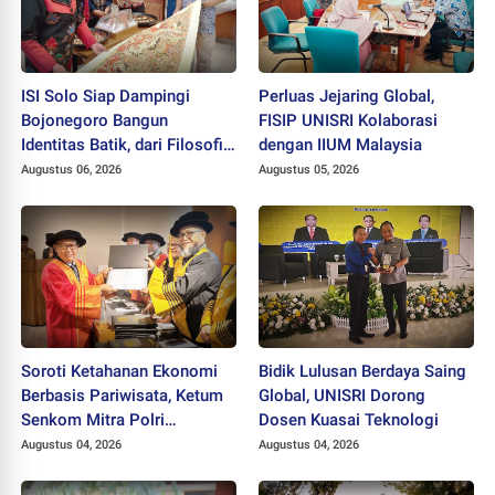
ISI Solo Siap Dampingi
Perluas Jejaring Global,
Bojonegoro Bangun
FISIP UNISRI Kolaborasi
Identitas Batik, dari Filosofi
dengan IIUM Malaysia
hingga HAKI
Augustus 06, 2026
Augustus 05, 2026
Soroti Ketahanan Ekonomi
Bidik Lulusan Berdaya Saing
Berbasis Pariwisata, Ketum
Global, UNISRI Dorong
Senkom Mitra Polri
Dosen Kuasai Teknologi
Dikukuhkan sebagai
Augustus 04, 2026
Augustus 04, 2026
Profesor