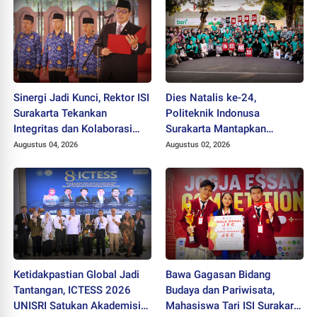
Sinergi Jadi Kunci, Rektor ISI
Dies Natalis ke-24,
Surakarta Tekankan
Politeknik Indonusa
Integritas dan Kolaborasi
Surakarta Mantapkan
pada Pejabat Baru
Langkah Bertransformasi
Augustus 04, 2026
Augustus 02, 2026
Menuju Universitas
Ketidakpastian Global Jadi
Bawa Gagasan Bidang
Tantangan, ICTESS 2026
Budaya dan Pariwisata,
UNISRI Satukan Akademisi 5
Mahasiswa Tari ISI Surakarta