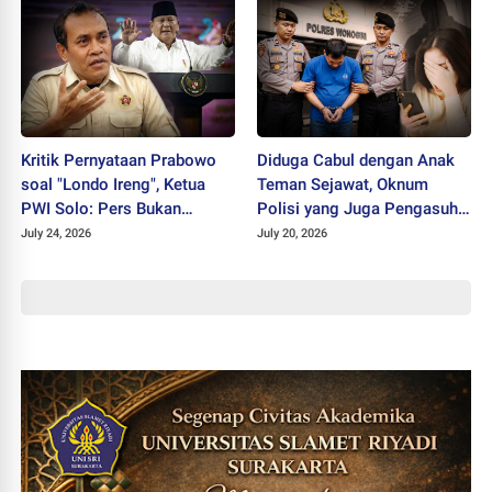
Kritik Pernyataan Prabowo
Diduga Cabul dengan Anak
soal "Londo Ireng", Ketua
Teman Sejawat, Oknum
PWI Solo: Pers Bukan
Polisi yang Juga Pengasuh
Musuh Pemerintah
Ponpes Ditahan Polres
July 24, 2026
July 20, 2026
Wonogiri