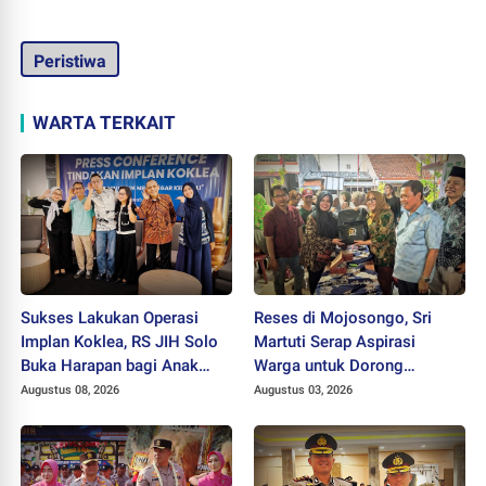
Peristiwa
WARTA TERKAIT
Sukses Lakukan Operasi
Reses di Mojosongo, Sri
Implan Koklea, RS JIH Solo
Martuti Serap Aspirasi
Buka Harapan bagi Anak
Warga untuk Dorong
dengan Gangguan
Ekonomi Kreatif dan Kota
Augustus 08, 2026
Augustus 03, 2026
Pendengaran
Hijau