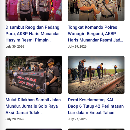
Disambut Reog dan Pedang
Tongkat Komando Polres
Pora, AKBP Haris Munandar
Wonogiri Berganti, AKBP
Hasyim Resmi Pimpin
Haris Munandar Resmi Jadi
Polres Wonogiri
Kapolres Baru
July 30, 2026
July 29, 2026
Mulut Dilakban Sambil Jalan
Demi Keselamatan, KAI
Mundur, Jurnalis Solo Raya
Daop 6 Tutup 42 Perlintasan
Aksi Damai Tolak
Liar dalam Empat Tahun
Stigmatisasi "Londo Ireng"
July 28, 2026
July 27, 2026