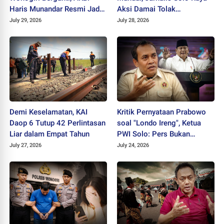
Haris Munandar Resmi Jadi
Aksi Damai Tolak
Kapolres Baru
Stigmatisasi "Londo Ireng"
July 29, 2026
July 28, 2026
Demi Keselamatan, KAI
Kritik Pernyataan Prabowo
Daop 6 Tutup 42 Perlintasan
soal "Londo Ireng", Ketua
Liar dalam Empat Tahun
PWI Solo: Pers Bukan
Musuh Pemerintah
July 27, 2026
July 24, 2026