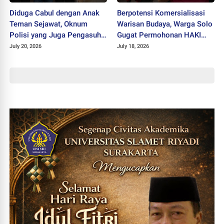
Diduga Cabul dengan Anak
Berpotensi Komersialisasi
Teman Sejawat, Oknum
Warisan Budaya, Warga Solo
Polisi yang Juga Pengasuh
Gugat Permohonan HAKI
Ponpes Ditahan Polres
"SISKS Pakubuwono XIV"
July 20, 2026
July 18, 2026
Wonogiri