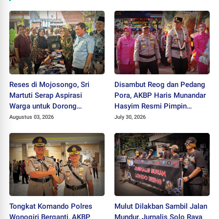
Reses di Mojosongo, Sri
Disambut Reog dan Pedang
Martuti Serap Aspirasi
Pora, AKBP Haris Munandar
Warga untuk Dorong
Hasyim Resmi Pimpin
Ekonomi Kreatif dan Kota
Polres Wonogiri
Augustus 03, 2026
July 30, 2026
Hijau
Tongkat Komando Polres
Mulut Dilakban Sambil Jalan
Wonogiri Berganti, AKBP
Mundur, Jurnalis Solo Raya