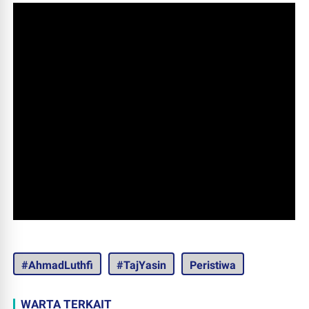
#AhmadLuthfi
#TajYasin
Peristiwa
WARTA TERKAIT