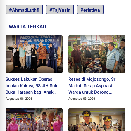
#AhmadLuthfi
#TajYasin
Peristiwa
WARTA TERKAIT
Sukses Lakukan Operasi
Reses di Mojosongo, Sri
Implan Koklea, RS JIH Solo
Martuti Serap Aspirasi
Buka Harapan bagi Anak
Warga untuk Dorong
dengan Gangguan
Ekonomi Kreatif dan Kota
Augustus 08, 2026
Augustus 03, 2026
Pendengaran
Hijau