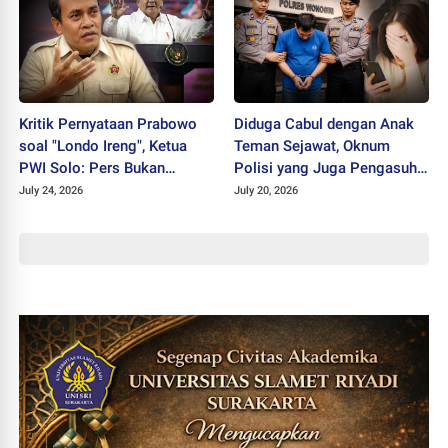
Kritik Pernyataan Prabowo
Diduga Cabul dengan Anak
soal "Londo Ireng", Ketua
Teman Sejawat, Oknum
PWI Solo: Pers Bukan
Polisi yang Juga Pengasuh
Musuh Pemerintah
Ponpes Ditahan Polres
July 24, 2026
July 20, 2026
Wonogiri