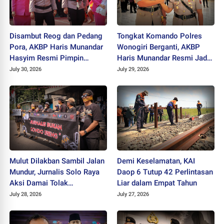
Disambut Reog dan Pedang
Tongkat Komando Polres
Pora, AKBP Haris Munandar
Wonogiri Berganti, AKBP
Hasyim Resmi Pimpin
Haris Munandar Resmi Jadi
Polres Wonogiri
Kapolres Baru
July 30, 2026
July 29, 2026
Mulut Dilakban Sambil Jalan
Demi Keselamatan, KAI
Mundur, Jurnalis Solo Raya
Daop 6 Tutup 42 Perlintasan
Aksi Damai Tolak
Liar dalam Empat Tahun
Stigmatisasi "Londo Ireng"
July 28, 2026
July 27, 2026