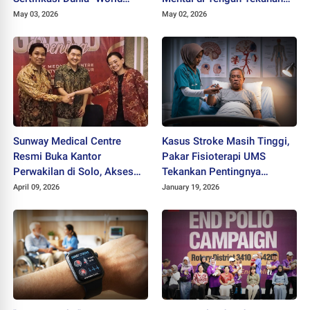
Athletics" dan Gaet Ribuan
Zaman
May 03, 2026
May 02, 2026
Pelari
Sunway Medical Centre
Kasus Stroke Masih Tinggi,
Resmi Buka Kantor
Pakar Fisioterapi UMS
Perwakilan di Solo, Akses
Tekankan Pentingnya
Layanan Kesehatan
Neurorestorasi Dini
April 09, 2026
January 19, 2026
Internasional Kini Lebih
Dekat