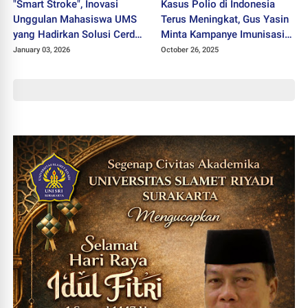
"Smart Stroke", Inovasi
Kasus Polio di Indonesia
Unggulan Mahasiswa UMS
Terus Meningkat, Gus Yasin
yang Hadirkan Solusi Cerdas
Minta Kampanye Imunisasi
bagi Pasien Stroke
Digencarkan Kembali
January 03, 2026
October 26, 2025