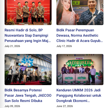
Resmi Hadir di Solo, BP
Bidik Pasar Perempuan
Nuswantara Siap Dampingi
Dewasa, Norma Aesthetic
Perusahaan yang Ingin Maju
Clinic Hadir di Acara Guyub
dan Berkembang
Rukun Ladies
July 21, 2026
July 17, 2026
Bidik Besarnya Potensi
Kenduren UMKM 2026 Jadi
Pasar Jawa Tengah, JAECOO
Panggung Kolaborasi untuk
Sun Solo Resmi Dibuka
Dongkrak Ekonomi
Kerakyatan
July 09, 2026
June 27, 2026