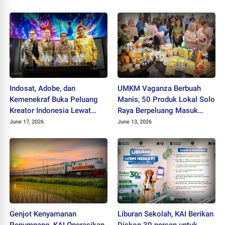
Indosat, Adobe, dan
UMKM Vaganza Berbuah
Kemenekraf Buka Peluang
Manis, 50 Produk Lokal Solo
Kreator Indonesia Lewat
Raya Berpeluang Masuk
Teknologi AI
Jaringan Ritel Nasional
June 17, 2026
June 13, 2026
Genjot Kenyamanan
Liburan Sekolah, KAI Berikan
Penumpang, KAI Operasikan
Diskon 30 persen untuk