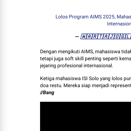
Lolos Program AIMS 2025, Mahasi
Internasio
— ​🇼​​🇦​​🇷​​🇹​​🇦​​🇯​​🇴​​
Dengan mengikuti AIMS, mahasiswa tid
tetapi juga soft skill penting seperti k
jejaring profesional internasional.
Ketiga mahasiswa ISI Solo yang lolos p
doa restu. Mereka siap menjadi represen
//Bang