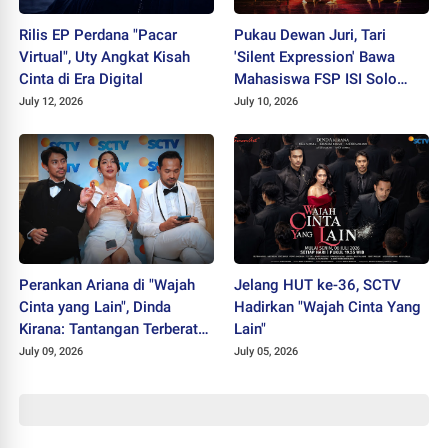
Rilis EP Perdana "Pacar
Pukau Dewan Juri, Tari
Virtual", Uty Angkat Kisah
'Silent Expression' Bawa
Cinta di Era Digital
Mahasiswa FSP ISI Solo
Sabet Juara II PEKSIMIDA
July 12, 2026
July 10, 2026
Jateng 2026
Perankan Ariana di "Wajah
Jelang HUT ke-36, SCTV
Cinta yang Lain", Dinda
Hadirkan "Wajah Cinta Yang
Kirana: Tantangan Terberat
Lain"
Selama Berkarier
July 09, 2026
July 05, 2026