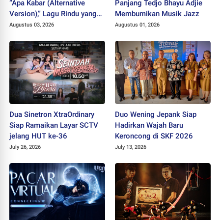
“Apa Kabar (Alternative
Panjang Tedjo Bhayu Adjie
Version),” Lagu Rindu yang
Membumikan Musik Jazz
Belum Usai
Augustus 03, 2026
Augustus 01, 2026
Dua Sinetron XtraOrdinary
Duo Wening Jepank Siap
Siap Ramaikan Layar SCTV
Hadirkan Wajah Baru
jelang HUT ke-36
Keroncong di SKF 2026
July 26, 2026
July 13, 2026