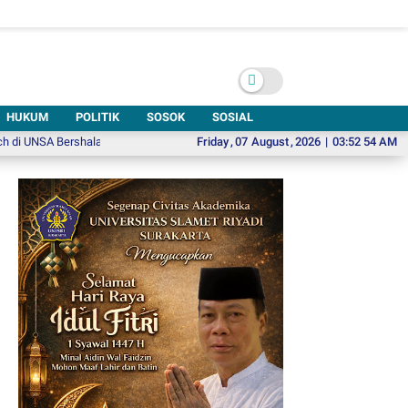
HUKUM
POLITIK
SOSOK
SOSIAL
Bershalawat: Bersihkan Hati untuk Membangun Negeri
Friday
,
07
August
,
2026
Mie Ayam Hot Plate,
|
03:52 55 AM