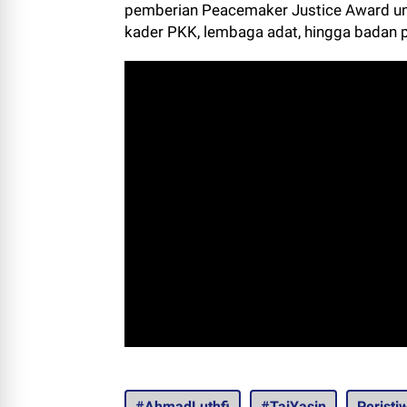
pemberian Peacemaker Justice Award untu
kader PKK, lembaga adat, hingga badan
#AhmadLuthfi
#TajYasin
Peristi