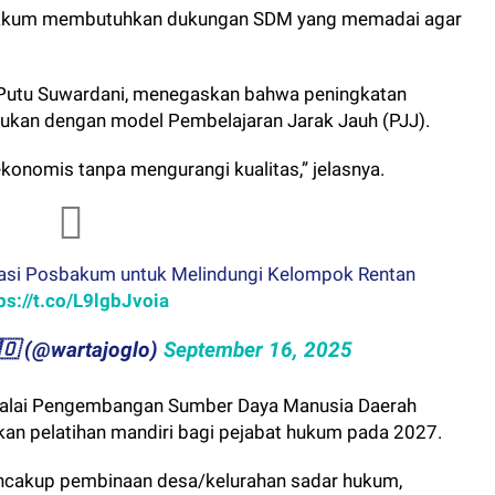
sbakum membutuhkan dukungan SDM yang memadai agar
Putu Suwardani, menegaskan bahwa peningkatan
kukan dengan model Pembelajaran Jarak Jauh (PJJ).
ekonomis tanpa mengurangi kualitas,” jelasnya.
asi Posbakum untuk Melindungi Kelompok Rentan
ps://t.co/L9lgbJvoia
🇬​​🇱​​🇴 (@wartajoglo)
September 16, 2025
 Balai Pengembangan Sumber Daya Manusia Daerah
 pelatihan mandiri bagi pejabat hukum pada 2027.
encakup pembinaan desa/kelurahan sadar hukum,