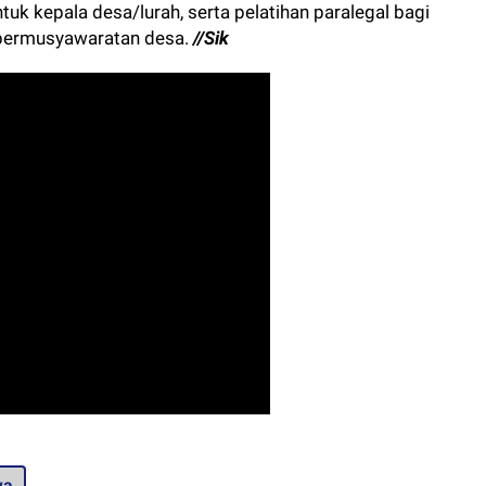
k kepala desa/lurah, serta pelatihan paralegal bagi
 permusyawaratan desa.
//Sik
wa