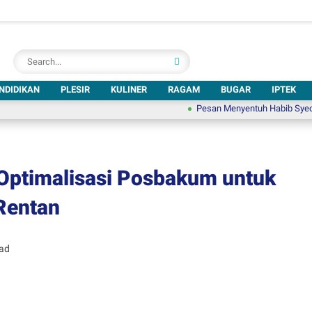
NDIDIKAN
PLESIR
KULINER
RAGAM
BUGAR
IPTEK
Pesan Menyentuh Habib Syech di UNSA 
Optimalisasi Posbakum untuk
Rentan
ead