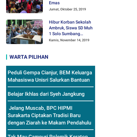
Emas
Jumat, Oktober 25, 2019
Hibur Korban Sekolah
Ambruk, Siswa SD Muh
1 Solo Sumbang
Mainan Othok-othok
Kamis, November 14, 2019
WARTA PILIHAN
Peduli Gempa Cianjur, BEM Keluarga
Mahasiswa Unisri Salurkan Bantuan
Belajar Ikhlas dari Syeh Jangkung
Jelang Muscab, BPC HIPMI
Surakarta Ciptakan Tradisi Baru
dengan Ziarah ke Makam Pendahulu
Tak Mau Campuri Polemik Keraton,