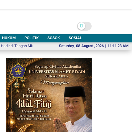
HUKUM
POLITIK
SOSOK
SOSIAL
Tengah Minimnya Fasilitas Kesehatan Kawasan Jeruk Sawit
Saturday
,
08
August
,
2026
|
Hadiri Emparty
11:11 24 AM