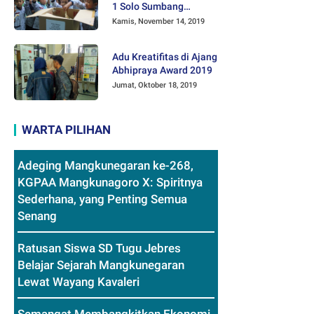
1 Solo Sumbang
Mainan Othok-othok
Kamis, November 14, 2019
Adu Kreatifitas di Ajang
Abhipraya Award 2019
Jumat, Oktober 18, 2019
WARTA PILIHAN
Adeging Mangkunegaran ke-268,
KGPAA Mangkunagoro X: Spiritnya
Sederhana, yang Penting Semua
Senang
Ratusan Siswa SD Tugu Jebres
Belajar Sejarah Mangkunegaran
Lewat Wayang Kavaleri