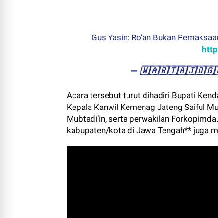
Gus Yasin: Ro’an Bukan Pemaksaan
htt
— ​🇼​​🇦​​🇷​​🇹​​🇦​​🇯​​🇴
Acara tersebut turut dihadiri Bupati Kend
Kepala Kanwil Kemenag Jateng Saiful Mu
Mubtadi’in, serta perwakilan Forkopimda
kabupaten/kota di Jawa Tengah** juga me