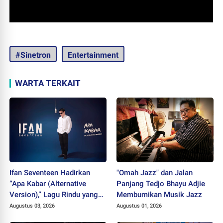
#Sinetron
Entertainment
WARTA TERKAIT
Ifan Seventeen Hadirkan
"Omah Jazz" dan Jalan
“Apa Kabar (Alternative
Panjang Tedjo Bhayu Adjie
Version),” Lagu Rindu yang
Membumikan Musik Jazz
Belum Usai
Augustus 03, 2026
Augustus 01, 2026