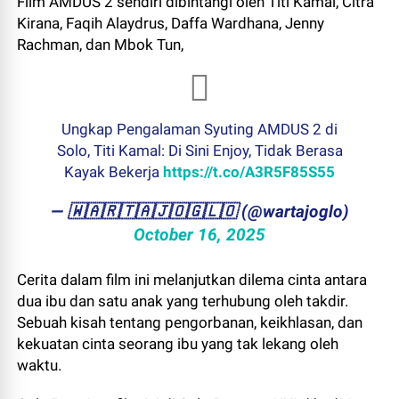
Film AMDUS 2 sendiri dibintangi oleh Titi Kamal, Citra
Kirana, Faqih Alaydrus, Daffa Wardhana, Jenny
Rachman, dan Mbok Tun,
Ungkap Pengalaman Syuting AMDUS 2 di
Solo, Titi Kamal: Di Sini Enjoy, Tidak Berasa
Kayak Bekerja
https://t.co/A3R5F85S55
— ​🇼​​🇦​​🇷​​🇹​​🇦​​🇯​​🇴​​🇬​​🇱​​🇴 (@wartajoglo)
October 16, 2025
Cerita dalam film ini melanjutkan dilema cinta antara
dua ibu dan satu anak yang terhubung oleh takdir.
Sebuah kisah tentang pengorbanan, keikhlasan, dan
kekuatan cinta seorang ibu yang tak lekang oleh
waktu.