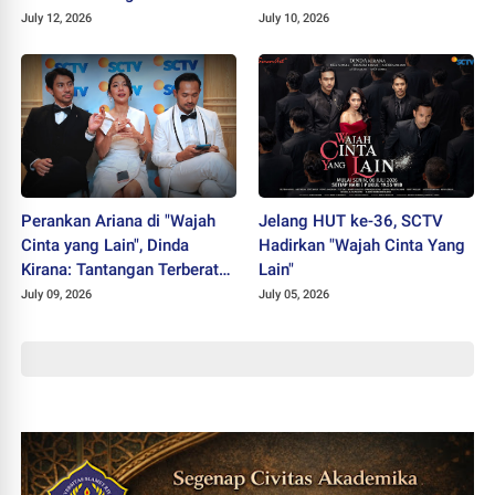
Sabet Juara II PEKSIMIDA
July 12, 2026
July 10, 2026
Jateng 2026
Perankan Ariana di "Wajah
Jelang HUT ke-36, SCTV
Cinta yang Lain", Dinda
Hadirkan "Wajah Cinta Yang
Kirana: Tantangan Terberat
Lain"
Selama Berkarier
July 09, 2026
July 05, 2026