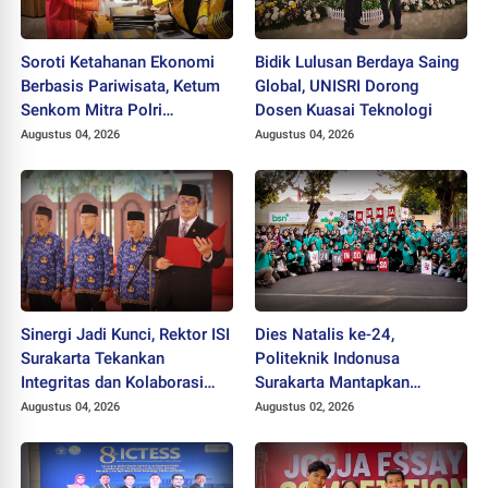
Soroti Ketahanan Ekonomi
Bidik Lulusan Berdaya Saing
Berbasis Pariwisata, Ketum
Global, UNISRI Dorong
Senkom Mitra Polri
Dosen Kuasai Teknologi
Dikukuhkan sebagai
Augustus 04, 2026
Augustus 04, 2026
Profesor
Sinergi Jadi Kunci, Rektor ISI
Dies Natalis ke-24,
Surakarta Tekankan
Politeknik Indonusa
Integritas dan Kolaborasi
Surakarta Mantapkan
pada Pejabat Baru
Langkah Bertransformasi
Augustus 04, 2026
Augustus 02, 2026
Menuju Universitas