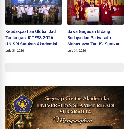
Ketidakpastian Global Jadi
Bawa Gagasan Bidang
Tantangan, ICTESS 2026
Budaya dan Pariwisata,
UNISRI Satukan Akademisi 5
Mahasiswa Tari ISI Surakarta
Negara Demi Solusi Lintas
Raih Medali Emas JEC 2026
July 31, 2026
July 31, 2026
Disiplin