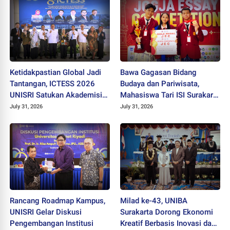
Ketidakpastian Global Jadi
Bawa Gagasan Bidang
Tantangan, ICTESS 2026
Budaya dan Pariwisata,
UNISRI Satukan Akademisi 5
Mahasiswa Tari ISI Surakarta
Negara Demi Solusi Lintas
Raih Medali Emas JEC 2026
July 31, 2026
July 31, 2026
Disiplin
Rancang Roadmap Kampus,
Milad ke-43, UNIBA
UNISRI Gelar Diskusi
Surakarta Dorong Ekonomi
Pengembangan Institusi
Kreatif Berbasis Inovasi dan