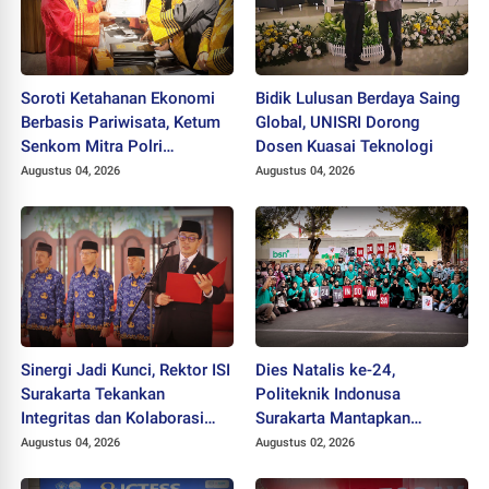
Soroti Ketahanan Ekonomi
Bidik Lulusan Berdaya Saing
Berbasis Pariwisata, Ketum
Global, UNISRI Dorong
Senkom Mitra Polri
Dosen Kuasai Teknologi
Dikukuhkan sebagai
Augustus 04, 2026
Augustus 04, 2026
Profesor
Sinergi Jadi Kunci, Rektor ISI
Dies Natalis ke-24,
Surakarta Tekankan
Politeknik Indonusa
Integritas dan Kolaborasi
Surakarta Mantapkan
pada Pejabat Baru
Langkah Bertransformasi
Augustus 04, 2026
Augustus 02, 2026
Menuju Universitas