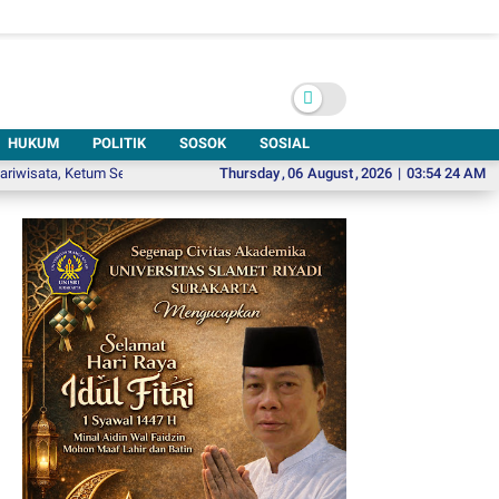
HUKUM
POLITIK
SOSOK
SOSIAL
 Ketum Senkom Mitra Polri Dikukuhkan sebagai Profesor
Thursday
,
06
August
,
2026
Bidik Lulusan Ber
|
03:54 25 AM