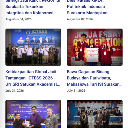
Sinergi Jadi Kunci, Rektor ISI
Dies Natalis ke-24,
Surakarta Tekankan
Politeknik Indonusa
Integritas dan Kolaborasi
Surakarta Mantapkan
pada Pejabat Baru
Langkah Bertransformasi
Augustus 04, 2026
Augustus 02, 2026
Menuju Universitas
Ketidakpastian Global Jadi
Bawa Gagasan Bidang
Tantangan, ICTESS 2026
Budaya dan Pariwisata,
UNISRI Satukan Akademisi 5
Mahasiswa Tari ISI Surakarta
Negara Demi Solusi Lintas
Raih Medali Emas JEC 2026
July 31, 2026
July 31, 2026
Disiplin