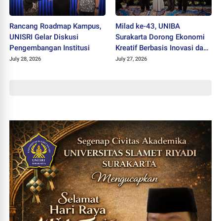
Rancang Roadmap Kampus,
Milad ke-43, UNIBA
UNISRI Gelar Diskusi
Surakarta Dorong Ekonomi
Pengembangan Institusi
Kreatif Berbasis Inovasi dan
Nilai Pancasila untuk Hadapi
July 28, 2026
July 27, 2026
Era Digital