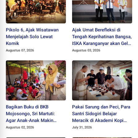
Pikolo 6, Ajak Wisatawan
Ajak Umat Berefleksi di
Menjelajah Solo Lewat
Tengah Keprihatinan Bangsa,
Komik
ISKA Karanganyar akan Gelar
"Mlampah Ziarah"
Augustus 07, 2026
Augustus 03, 2026
Bagikan Buku di BKB
Pakai Sarung dan Peci, Para
Mojosongo, Sri Martuti:
Santri Sidogiri Belajar
Agar Anak-Anak Makin
Meracik di Akademi Kopi
Kreatif
Santri
Augustus 02, 2026
July 31, 2026