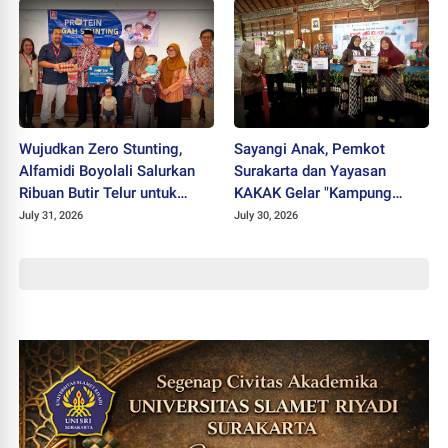
Wujudkan Zero Stunting,
Sayangi Anak, Pemkot
Alfamidi Boyolali Salurkan
Surakarta dan Yayasan
Ribuan Butir Telur untuk
KAKAK Gelar "Kampung
Balita Sleman
Keren Tanpa Rokok Award
July 31, 2026
July 30, 2026
2026"