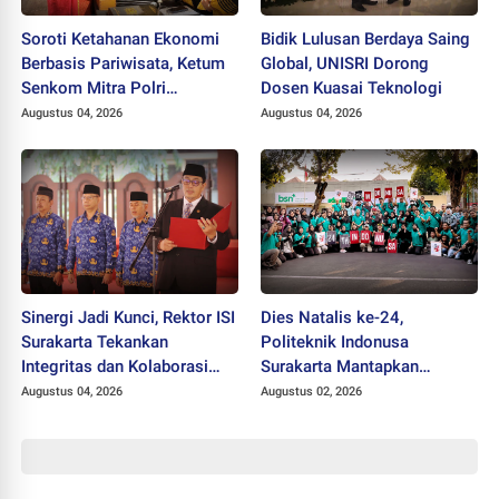
Soroti Ketahanan Ekonomi
Bidik Lulusan Berdaya Saing
Berbasis Pariwisata, Ketum
Global, UNISRI Dorong
Senkom Mitra Polri
Dosen Kuasai Teknologi
Dikukuhkan sebagai
Augustus 04, 2026
Augustus 04, 2026
Profesor
Sinergi Jadi Kunci, Rektor ISI
Dies Natalis ke-24,
Surakarta Tekankan
Politeknik Indonusa
Integritas dan Kolaborasi
Surakarta Mantapkan
pada Pejabat Baru
Langkah Bertransformasi
Augustus 04, 2026
Augustus 02, 2026
Menuju Universitas