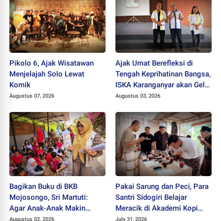
Pikolo 6, Ajak Wisatawan
Ajak Umat Berefleksi di
Menjelajah Solo Lewat
Tengah Keprihatinan Bangsa,
Komik
ISKA Karanganyar akan Gelar
"Mlampah Ziarah"
Augustus 07, 2026
Augustus 03, 2026
Bagikan Buku di BKB
Pakai Sarung dan Peci, Para
Mojosongo, Sri Martuti:
Santri Sidogiri Belajar
Agar Anak-Anak Makin
Meracik di Akademi Kopi
Kreatif
Santri
Augustus 02, 2026
July 31, 2026