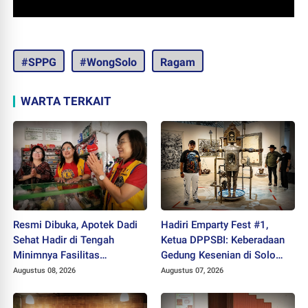
#SPPG
#WongSolo
Ragam
WARTA TERKAIT
Resmi Dibuka, Apotek Dadi
Hadiri Emparty Fest #1,
Sehat Hadir di Tengah
Ketua DPPSBI: Keberadaan
Minimnya Fasilitas
Gedung Kesenian di Solo
Kesehatan Kawasan Jeruk
Sangat Mendesak
Augustus 08, 2026
Augustus 07, 2026
Sawit