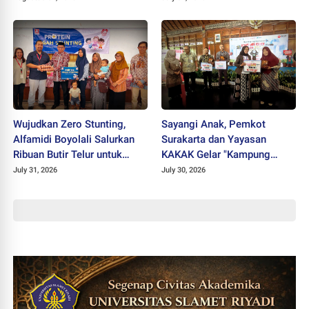
Wujudkan Zero Stunting,
Sayangi Anak, Pemkot
Alfamidi Boyolali Salurkan
Surakarta dan Yayasan
Ribuan Butir Telur untuk
KAKAK Gelar "Kampung
Balita Sleman
Keren Tanpa Rokok Award
July 31, 2026
July 30, 2026
2026"